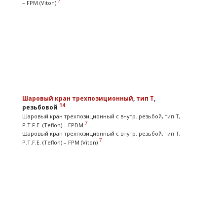
7
– FPM (Viton)
Шаровый кран
трехпозиционный
,
тип T
,
14
резьбовой
Шаровый кран трехпозиционный с внутр. резьбой, тип T,
7
P.T.F.E. (Teflon) – EPDM
Шаровый кран трехпозиционный с внутр. резьбой, тип T,
7
P.T.F.E. (Teflon) – FPM (Viton)