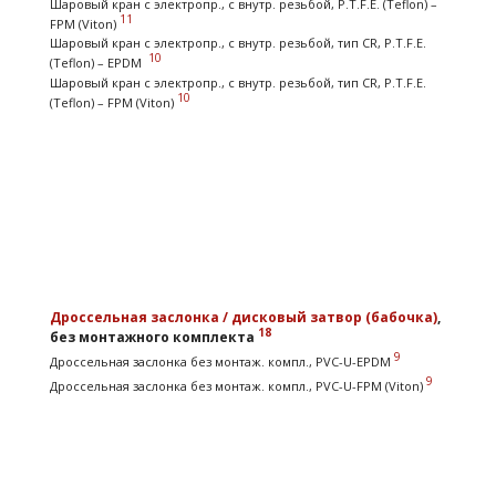
Шаровый кран с электропр., с внутр. резьбой, P.T.F.E. (Teflon) –
11
FPM (Viton)
Шаровый кран с электропр., с внутр. резьбой, тип CR, P.T.F.E.
10
(Teflon) – EPDM
Шаровый кран с электропр., с внутр. резьбой, тип CR, P.T.F.E.
10
(Teflon) – FPM (Viton)
Дроссельная заслонка / дисковый затвор (бабочка)
,
18
без монтажного комплекта
9
Дроссельная заслонка без монтаж. компл., PVC-U-EPDM
9
Дроссельная заслонка без монтаж. компл., PVC-U-FPM (Viton)