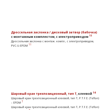
Дроссельная заслонка / дисковый затвор (бабочка)
11
с монтажным комплектом, с электроприводом
Дроссельная заслонка с монтаж. компл., с электроприводом,
11
PVC-U-EPDM
14
Шаровый кран
трехпозиционный
,
тип T
, клеевой
Шаровый кран трехпозиционный клеевой, тип T, P.T.F.E. (Teflon)
7
– EPDM
Шаровый кран трехпозиционный клеевой, тип T, P.T.F.E. (Teflon)