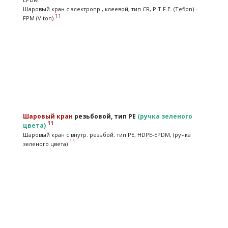
Шаровый кран с электропр., клеевой, тип CR, P.T.F.E. (Teflon) –
11
FPM (Viton)
Шаровый кран
резьбовой, тип PE
(ручка зеленого
11
цвета)
Шаровый кран с внутр. резьбой, тип PE, HDPE-EPDM, (ручка
11
зеленого цвета)