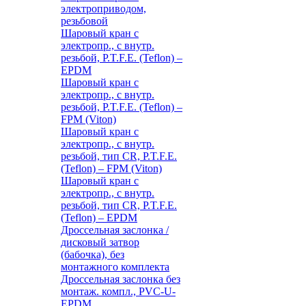
электроприводом,
резьбовой
Шаровый кран с
электропр., с внутр.
резьбой, P.T.F.E. (Teflon) –
EPDM
Шаровый кран с
электропр., с внутр.
резьбой, P.T.F.E. (Teflon) –
FPM (Viton)
Шаровый кран с
электропр., с внутр.
резьбой, тип CR, P.T.F.E.
(Teflon) – FPM (Viton)
Шаровый кран с
электропр., с внутр.
резьбой, тип CR, P.T.F.E.
(Teflon) – EPDM
Дроссельная заслонка /
дисковый затвор
(бабочка), без
монтажного комплекта
Дроссельная заслонка без
монтаж. компл., PVC-U-
EPDM