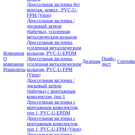
Дроссельная заслонка без
монтаж. компл., PVC-U-
FPM (Viton)
Дроссельная заслонка /
дисковый затвор
(бабочка), усиленная
металлическим кольцом
Дроссельная заслонка,
усиленная металлическим
Компания
кольцом, PVC-U-EPDM
О
Дроссельная заслонка,
Прайс-
Дилерам
Сертиф
компании
усиленная металлическим
лист
Реквизиты
кольцом, PVC-U-FPM
(Viton)
Дроссельная заслонка /
дисковый затвор
(бабочка) с монтажным
комплектом, тип 1
Дроссельная заслонка с
монтажным комплектом,
тип 1, PVC-U-EPDM
Дроссельная заслонка с
монтажным комплектом,
тип 1, PVC-U-FPM (Viton)
Дроссельная заслонка /