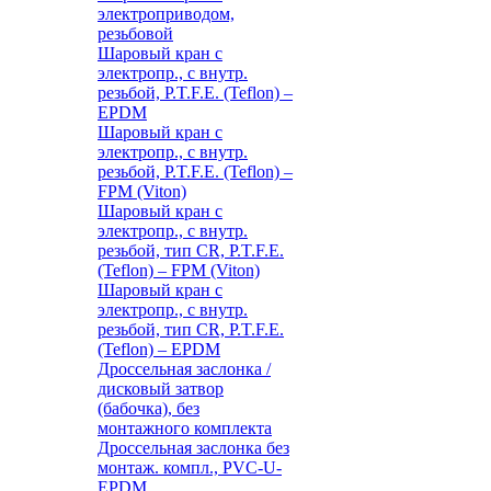
электроприводом,
резьбовой
Шаровый кран с
электропр., с внутр.
резьбой, P.T.F.E. (Teflon) –
EPDM
Шаровый кран с
электропр., с внутр.
резьбой, P.T.F.E. (Teflon) –
FPM (Viton)
Шаровый кран с
электропр., с внутр.
резьбой, тип CR, P.T.F.E.
(Teflon) – FPM (Viton)
Шаровый кран с
электропр., с внутр.
резьбой, тип CR, P.T.F.E.
(Teflon) – EPDM
Дроссельная заслонка /
дисковый затвор
(бабочка), без
монтажного комплекта
Дроссельная заслонка без
монтаж. компл., PVC-U-
EPDM