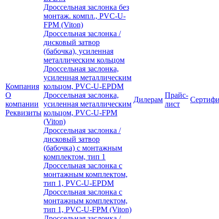
Дроссельная заслонка без
монтаж. компл., PVC-U-
FPM (Viton)
Дроссельная заслонка /
дисковый затвор
(бабочка), усиленная
металлическим кольцом
Дроссельная заслонка,
усиленная металлическим
Компания
кольцом, PVC-U-EPDM
О
Дроссельная заслонка,
Прайс-
Дилерам
Сертиф
компании
усиленная металлическим
лист
Реквизиты
кольцом, PVC-U-FPM
(Viton)
Дроссельная заслонка /
дисковый затвор
(бабочка) с монтажным
комплектом, тип 1
Дроссельная заслонка с
монтажным комплектом,
тип 1, PVC-U-EPDM
Дроссельная заслонка с
монтажным комплектом,
тип 1, PVC-U-FPM (Viton)
Дроссельная заслонка /