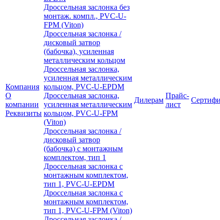
Дроссельная заслонка без
монтаж. компл., PVC-U-
FPM (Viton)
Дроссельная заслонка /
дисковый затвор
(бабочка), усиленная
металлическим кольцом
Дроссельная заслонка,
усиленная металлическим
Компания
кольцом, PVC-U-EPDM
О
Дроссельная заслонка,
Прайс-
Дилерам
Сертиф
компании
усиленная металлическим
лист
Реквизиты
кольцом, PVC-U-FPM
(Viton)
Дроссельная заслонка /
дисковый затвор
(бабочка) с монтажным
комплектом, тип 1
Дроссельная заслонка с
монтажным комплектом,
тип 1, PVC-U-EPDM
Дроссельная заслонка с
монтажным комплектом,
тип 1, PVC-U-FPM (Viton)
Дроссельная заслонка /