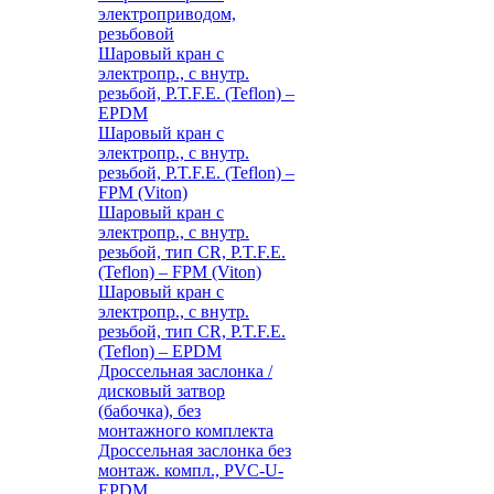
электроприводом,
резьбовой
Шаровый кран с
электропр., с внутр.
резьбой, P.T.F.E. (Teflon) –
EPDM
Шаровый кран с
электропр., с внутр.
резьбой, P.T.F.E. (Teflon) –
FPM (Viton)
Шаровый кран с
электропр., с внутр.
резьбой, тип CR, P.T.F.E.
(Teflon) – FPM (Viton)
Шаровый кран с
электропр., с внутр.
резьбой, тип CR, P.T.F.E.
(Teflon) – EPDM
Дроссельная заслонка /
дисковый затвор
(бабочка), без
монтажного комплекта
Дроссельная заслонка без
монтаж. компл., PVC-U-
EPDM