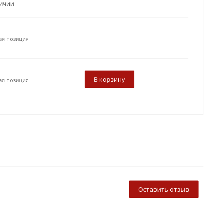
личии
ая позиция
В корзину
ая позиция
Оставить отзыв