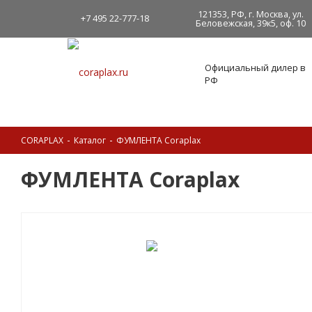
121353, РФ, г. Москва, ул.
+7 495 22-777-18
Беловежская, 39к5, оф. 10
Официальный дилер в
РФ
-
-
CORAPLAX
Каталог
ФУМЛЕНТА Coraplax
ФУМЛЕНТА Coraplax