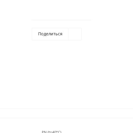
Поделиться
PN (t=40°C),