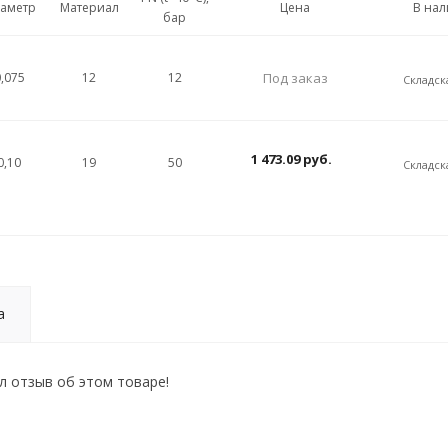
аметр
Материал
Цена
В на
бар
,075
12
12
Под заказ
Складск
1 473.09
руб.
0,10
19
50
Складск
а
л отзыв об этом товаре!