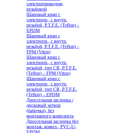
электроприводом,
резьбовой
Шаровый кран с
электропр., с внутр.
резьбой, P.T.F.E. (Teflon) –
EPDM
Шаровый кран с
электропр., с внутр.
резьбой, P.T.F.E. (Teflon) –
FPM (Viton)
Шаровый кран с
электропр., с внутр.
резьбой, тип CR, P.T.F.E.
(Teflon) – FPM (Viton)
Шаровый кран с
электропр., с внутр.
резьбой, тип CR, P.T.F.E.
(Teflon) – EPDM
Дроссельная заслонка /
дисковый затвор
(бабочка), без
монтажного комплекта
Дроссельная заслонка без
монтаж. компл., PVC-U-
EPDM