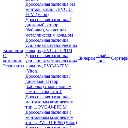
Дроссельная заслонка без
монтаж. компл., PVC-U-
FPM (Viton)
Дроссельная заслонка /
дисковый затвор
(бабочка), усиленная
металлическим кольцом
Дроссельная заслонка,
усиленная металлическим
Компания
кольцом, PVC-U-EPDM
О
Дроссельная заслонка,
Прайс-
Дилерам
Сертиф
компании
усиленная металлическим
лист
Реквизиты
кольцом, PVC-U-FPM
(Viton)
Дроссельная заслонка /
дисковый затвор
(бабочка) с монтажным
комплектом, тип 1
Дроссельная заслонка с
монтажным комплектом,
тип 1, PVC-U-EPDM
Дроссельная заслонка с
монтажным комплектом,
тип 1, PVC-U-FPM (Viton)
Дроссельная заслонка /