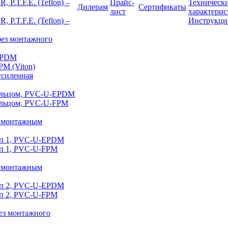
 P.T.F.E. (Teflon) –
Прайс-
Техническ
Дилерам
Сертификаты
лист
характерис
 P.T.F.E. (Teflon) –
Инструкци
 без монтажного
-EPDM
PM (Viton)
 усиленная
кольцом, PVC-U-EPDM
кольцом, PVC-U-FPM
 с монтажным
тип 1, PVC-U-EPDM
ип 1, PVC-U-FPM
 с монтажным
тип 2, PVC-U-EPDM
ип 2, PVC-U-FPM
без монтажного