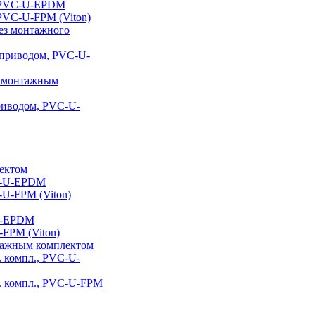
я, PVC-U-EPDM
 PVC-U-FPM (Viton)
без монтажного
роприводом, PVC-U-
 с монтажным
приводом, PVC-U-
ектом
VC-U-EPDM
-U-FPM (Viton)
U-EPDM
FPM (Viton)
тажным комплектом
 компл., PVC-U-
. компл., PVC-U-FPM