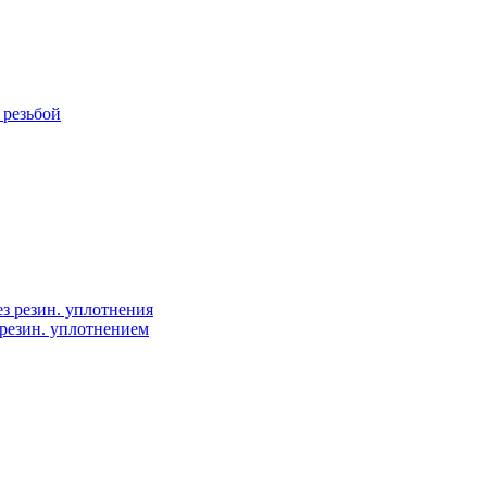
 резьбой
ез резин. уплотнения
 резин. уплотнением