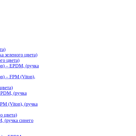
та)
а зеленого цвета)
го цвета)
on) – EPDM, (ручка
n) – FPM (Viton),
цвета)
 EPDM, (ручка
PM (Viton), (ручка
о цвета)
 (ручка синего